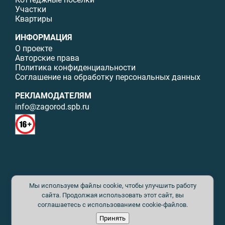
Участки
Квартиры
ИНФОРМАЦИЯ
О проекте
Авторские права
Политика конфиденциальности
Соглашение на обработку персональных данных
РЕКЛАМОДАТЕЛЯМ
info@zagorod.spb.ru
© ИП Малыщева Б.Л. Все права защищены. Перепечатка материалов
Мы используем файлы cookie, чтобы улучшить работу
данного сайта возможна только с письменного разрешения. При
цитировании ссылка на www.zagorod.spb.ru обязательна. Редакция не
сайта. Продолжая использовать этот сайт, вы
несет ответственности за содержание рекламных материалов. Все
соглашаетесь с использованием cookie-файлов.
рекламируемые товары и услуги имеют необходимые сертификаты и
Принять
лицензии. Перепечатка любых материалов без письменного согласия