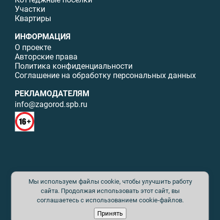
Участки
Квартиры
ИНФОРМАЦИЯ
О проекте
Авторские права
Политика конфиденциальности
Соглашение на обработку персональных данных
РЕКЛАМОДАТЕЛЯМ
info@zagorod.spb.ru
© ИП Малыщева Б.Л. Все права защищены. Перепечатка материалов
Мы используем файлы cookie, чтобы улучшить работу
данного сайта возможна только с письменного разрешения. При
цитировании ссылка на www.zagorod.spb.ru обязательна. Редакция не
сайта. Продолжая использовать этот сайт, вы
несет ответственности за содержание рекламных материалов. Все
соглашаетесь с использованием cookie-файлов.
рекламируемые товары и услуги имеют необходимые сертификаты и
Принять
лицензии. Перепечатка любых материалов без письменного согласия