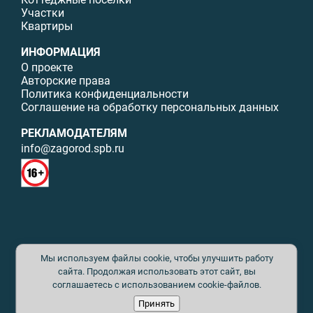
Участки
Квартиры
ИНФОРМАЦИЯ
О проекте
Авторские права
Политика конфиденциальности
Соглашение на обработку персональных данных
РЕКЛАМОДАТЕЛЯМ
info@zagorod.spb.ru
© ИП Малыщева Б.Л. Все права защищены. Перепечатка материалов
Мы используем файлы cookie, чтобы улучшить работу
данного сайта возможна только с письменного разрешения. При
цитировании ссылка на www.zagorod.spb.ru обязательна. Редакция не
сайта. Продолжая использовать этот сайт, вы
несет ответственности за содержание рекламных материалов. Все
соглашаетесь с использованием cookie-файлов.
рекламируемые товары и услуги имеют необходимые сертификаты и
Принять
лицензии. Перепечатка любых материалов без письменного согласия