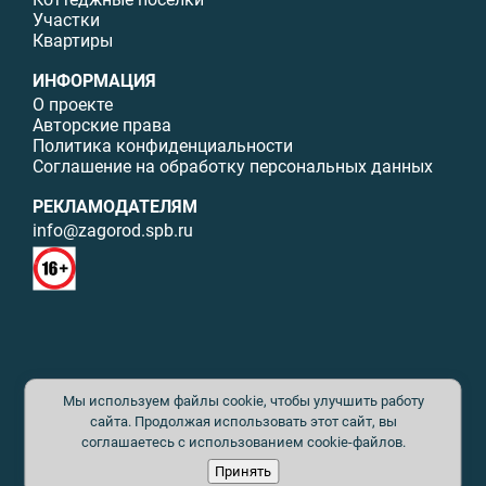
Участки
Квартиры
ИНФОРМАЦИЯ
О проекте
Авторские права
Политика конфиденциальности
Соглашение на обработку персональных данных
РЕКЛАМОДАТЕЛЯМ
info@zagorod.spb.ru
© ИП Малыщева Б.Л. Все права защищены. Перепечатка материалов
Мы используем файлы cookie, чтобы улучшить работу
данного сайта возможна только с письменного разрешения. При
цитировании ссылка на www.zagorod.spb.ru обязательна. Редакция не
сайта. Продолжая использовать этот сайт, вы
несет ответственности за содержание рекламных материалов. Все
соглашаетесь с использованием cookie-файлов.
рекламируемые товары и услуги имеют необходимые сертификаты и
Принять
лицензии. Перепечатка любых материалов без письменного согласия