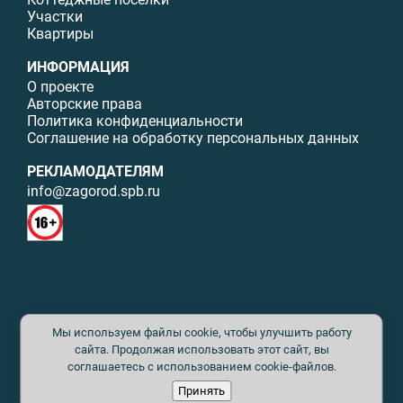
Участки
Квартиры
ИНФОРМАЦИЯ
О проекте
Авторские права
Политика конфиденциальности
Соглашение на обработку персональных данных
РЕКЛАМОДАТЕЛЯМ
info@zagorod.spb.ru
© ИП Малыщева Б.Л. Все права защищены. Перепечатка материалов
Мы используем файлы cookie, чтобы улучшить работу
данного сайта возможна только с письменного разрешения. При
цитировании ссылка на www.zagorod.spb.ru обязательна. Редакция не
сайта. Продолжая использовать этот сайт, вы
несет ответственности за содержание рекламных материалов. Все
соглашаетесь с использованием cookie-файлов.
рекламируемые товары и услуги имеют необходимые сертификаты и
Принять
лицензии. Перепечатка любых материалов без письменного согласия