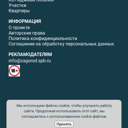
Участки
Квартиры
ИНФОРМАЦИЯ
О проекте
Авторские права
Политика конфиденциальности
Соглашение на обработку персональных данных
РЕКЛАМОДАТЕЛЯМ
info@zagorod.spb.ru
© ИП Малыщева Б.Л. Все права защищены. Перепечатка материалов
Мы используем файлы cookie, чтобы улучшить работу
данного сайта возможна только с письменного разрешения. При
цитировании ссылка на www.zagorod.spb.ru обязательна. Редакция не
сайта. Продолжая использовать этот сайт, вы
несет ответственности за содержание рекламных материалов. Все
соглашаетесь с использованием cookie-файлов.
рекламируемые товары и услуги имеют необходимые сертификаты и
Принять
лицензии. Перепечатка любых материалов без письменного согласия