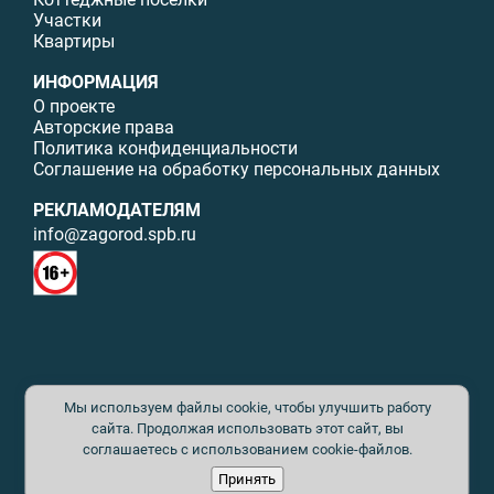
Участки
Квартиры
ИНФОРМАЦИЯ
О проекте
Авторские права
Политика конфиденциальности
Соглашение на обработку персональных данных
РЕКЛАМОДАТЕЛЯМ
info@zagorod.spb.ru
© ИП Малыщева Б.Л. Все права защищены. Перепечатка материалов
Мы используем файлы cookie, чтобы улучшить работу
данного сайта возможна только с письменного разрешения. При
цитировании ссылка на www.zagorod.spb.ru обязательна. Редакция не
сайта. Продолжая использовать этот сайт, вы
несет ответственности за содержание рекламных материалов. Все
соглашаетесь с использованием cookie-файлов.
рекламируемые товары и услуги имеют необходимые сертификаты и
Принять
лицензии. Перепечатка любых материалов без письменного согласия