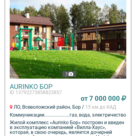
7
AURINKO БОР
ID 13792273858823857
от 7 000 000
ЛО, Всеволожский район, Бор /
15 км до КАД
Коммуникации
газ, вода, электричество
Жилой комплекс «Aurinko Бор» построен и введен
в эксплуатацию компанией «Вилла-Хаус»,
которая, в свою очередь, является дочерней