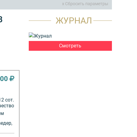
x Сбросить параметры
В
ЖУРНАЛ
Смотреть
000
12 сот.
чество
ом
едер,