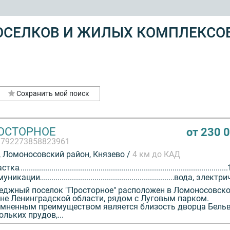
ОСЕЛКОВ И ЖИЛЫХ КОМПЛЕКСО
Сохранить мой поиск
ОСТОРНОЕ
от 230 
3792273858823961
 Ломоносовский район, Князево /
4 км до КАД
астка
муникации
вода, электри
еджный поселок "Просторное" расположен в Ломоносовск
не Ленинградской области, рядом с Луговым парком.
мненным преимуществом является близость дворца Бельв
ольких прудов,...