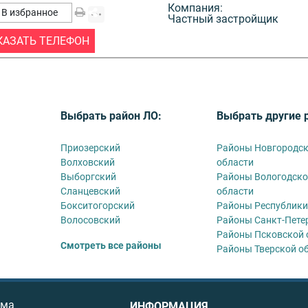
Компания:
В избранное
Частный застройщик
КАЗАТЬ ТЕЛЕФОН
Выбрать район ЛО:
Выбрать другие 
Приозерский
Районы Новгородс
Волховский
области
Выборгский
Районы Вологодско
Сланцевский
области
Бокситогорский
Районы Республики
Волосовский
Районы Санкт-Пете
Районы Псковской 
Смотреть все районы
Районы Тверской о
ома
ИНФОРМАЦИЯ