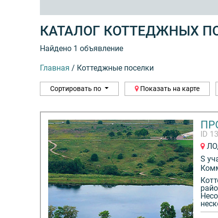
КАТАЛОГ КОТТЕДЖНЫХ П
Найдено 1 объявление
Главная
/
Коттеджные поселки
Сортировать по
Показать на карте
ПР
ID 1
ЛО,
S уч
Ком
Котт
райо
Несо
неск