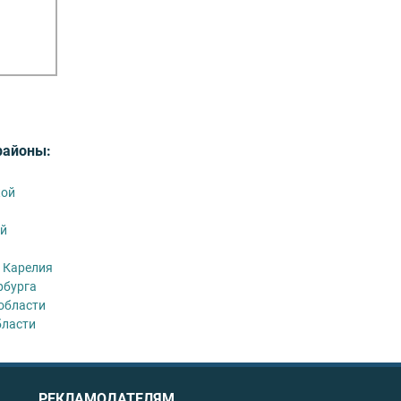
районы:
кой
й
 Карелия
рбурга
области
бласти
РЕКЛАМОДАТЕЛЯМ