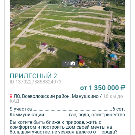
15
ПРИЛЕСНЫЙ 2
ID 13792273858824073
от 1 350 000
ЛО, Всеволожский район, Манушкино /
16 км до
КАД
S участка
6 сот.
Коммуникации
газ, вода, электричество
Вы хотите быть ближе к природе, жить с
комфортом и построить дом своей мечты на
большом участке, не уезжая далеко от города?