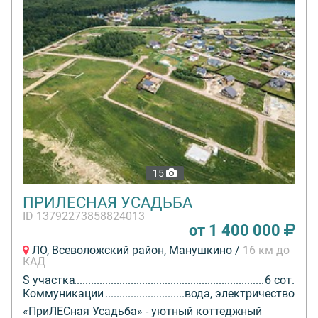
15
ПРИЛЕСНАЯ УСАДЬБА
ID 13792273858824013
от 1 400 000
ЛО, Всеволожский район, Манушкино /
16 км до
КАД
S участка
6 сот.
Коммуникации
вода, электричество
«ПриЛЕСная Усадьба» - уютный коттеджный