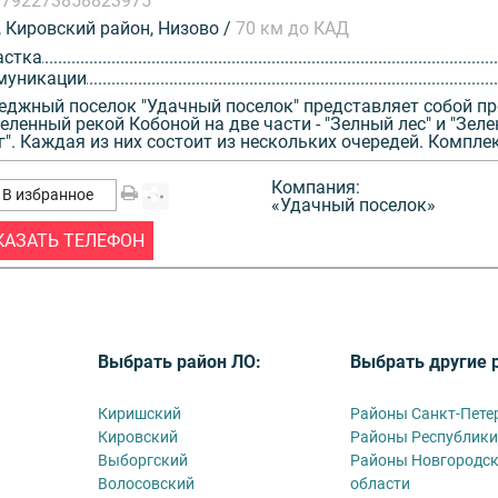
3792273858823975
 Кировский район, Низово /
70 км до КАД
астка
муникации
еджный поселок "Удачный поселок" представляет собой пр
еленный рекой Кобоной на две части - "Зелный лес" и "Зел
г". Каждая из них состоит из нескольких очередей. Комплекс
Компания:
В избранное
«Удачный поселок»
КАЗАТЬ ТЕЛЕФОН
Выбрать район ЛО:
Выбрать другие 
Киришский
Районы Санкт-Пете
Кировский
Районы Республики
Выборгский
Районы Новгородс
Волосовский
области