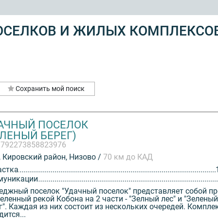
ОСЕЛКОВ И ЖИЛЫХ КОМПЛЕКСО
Сохранить мой поиск
АЧНЫЙ ПОСЕЛОК
ЕЛЕНЫЙ БЕРЕГ)
3792273858823976
 Кировский район, Низово /
70 км до КАД
астка
муникации
еджный поселок "Удачный поселок" представляет собой пр
еленный рекой Кобона на 2 части - "Зелный лес" и "Зеленый
г". Каждая из них состоит из нескольких очередей. Компле
дится...