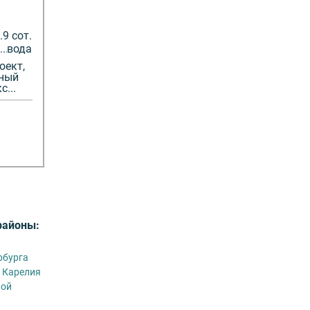
9 сот.
вода
оект,
еный
...
районы:
рбурга
 Карелия
кой