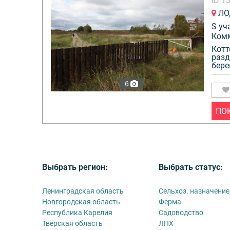
ID 1
ЛО,
S уч
Ком
Котт
разд
бере
6
ПО
Выбрать регион:
Выбрать статус:
Ленинградская область
Сельхоз. назначение
Новгородская область
Ферма
Республика Карелия
Садоводство
Тверская область
ЛПХ