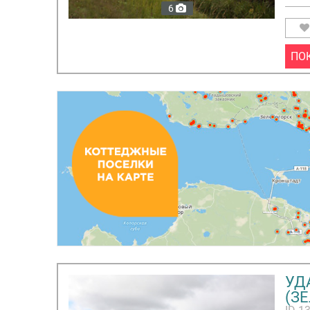
6
ПО
УД
(З