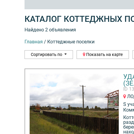
КАТАЛОГ КОТТЕДЖНЫХ П
Найдено 2 объявления
Главная
/
Коттеджные поселки
Сортировать по
Показать на карте
УД
(З
ID 1
ЛО,
S уч
Ком
Котт
разд
бере
нахо