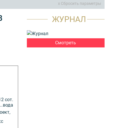
x Сбросить параметры
В
ЖУРНАЛ
Смотреть
12 сот.
вода
оект,
кс