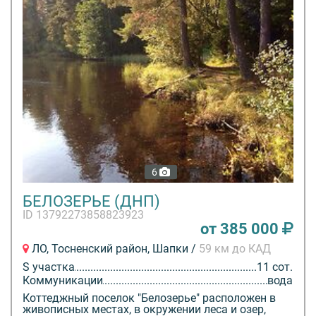
6
БЕЛОЗЕРЬЕ (ДНП)
ID 13792273858823923
от 385 000
ЛО, Тосненский район, Шапки /
59 км до КАД
S участка
11 сот.
Коммуникации
вода
Коттеджный поселок "Белозерье" расположен в
живописных местах, в окружении леса и озер,