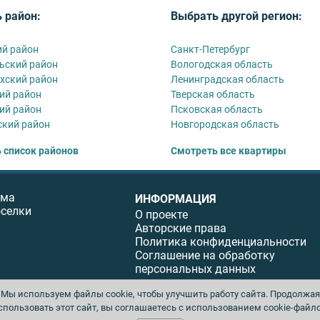
 район:
Выбрать другой регион:
й район
Санкт-Петербург
ьский район
Вологодская область
хский район
Ленинградская область
ий район
Тверская область
ий район
Псковская область
кий район
Новгородская область
 список районов
Смотреть все квартиры
ома
ИНФОРМАЦИЯ
оселки
О проекте
Авторские права
Политика конфиденциальности
Соглашение на обработку
персональных данных
Мы используем файлы cookie, чтобы улучшить работу сайта. Продолжая
спользовать этот сайт, вы соглашаетесь с использованием cookie-файло
ы. Перепечатка материалов данного сайта возможна только с письменного разреше