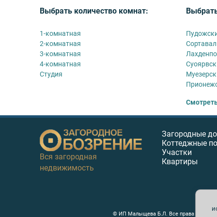
Выбрать количество комнат:
Выбрать
1-комнатная
Пудожски
2-комнатная
Сортавал
3-комнатная
Лахденпо
4-комнатная
Суоярвск
Студия
Муезерск
Прионежс
Смотреть
Загородные д
Коттеджные п
Участки
Вся загородная
Квартиры
недвижимость
и
© ИП Малыщева Б.Л. Все права защищен