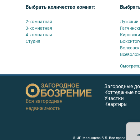
Выбрать количество комнат:
Выбрать
2-комнатная
Лужский
3-комнатная
Гатчинск
4-комнатная
Кировск
Студия
Бокситог
Волховск
Всеволо
Смотреть
Загородные д
Коттеджные п
Участки
Вся загородная
Квартиры
недвижимость
и
© ИП Малыщева Б.Л. Все права защищен