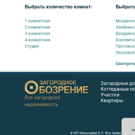
Выбрать количество комнат:
Выбрать
1-комнатная
Мошенск
2-комнатная
Хвойнинс
3-комнатная
Валдайск
4-комнатная
Боровичс
Студия
Пестовск
Окуловск
Смотреть
Загородные д
Коттеджные п
Участки
Вся загородная
Квартиры
недвижимость
и
© ИП Малыщева Б.Л. Все права защищен