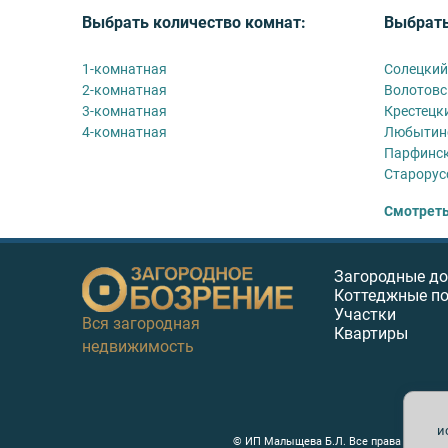
Выбрать количество комнат:
Выбрать
1-комнатная
Солецкий
2-комнатная
Волотовс
3-комнатная
Крестецк
4-комнатная
Любытин
Парфинск
Старорус
Смотреть
Загородные д
Коттеджные п
Участки
Вся загородная
Квартиры
недвижимость
и
© ИП Малыщева Б.Л. Все права защищен