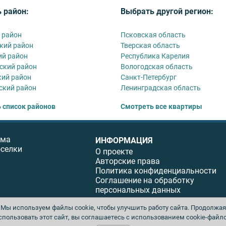
 район:
Выбрать другой регион:
 район
Псковская область
кий район
Тверская область
ий район
Республика Карелия
ский район
Вологодская область
ий район
Санкт-Петербург
ский район
Ленинградская область
 список районов
Смотреть все квартиры
ома
ИНФОРМАЦИЯ
оселки
О проекте
Авторские права
Политика конфиденциальности
Соглашение на обработку
персональных данных
Мы используем файлы cookie, чтобы улучшить работу сайта. Продолжая
спользовать этот сайт, вы соглашаетесь с использованием cookie-файло
ы. Перепечатка материалов данного сайта возможна только с письменного разреше