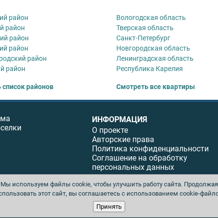
ий район
Вологодская область
й район
Тверская область
ий район
Санкт-Петербург
ий район
Новгородская область
родский район
Ленинградская область
й район
Республика Карелия
 список районов
Смотреть все квартиры
ома
ИНФОРМАЦИЯ
оселки
О проекте
Авторские права
Политика конфиденциальности
Соглашение на обработку
персональных данных
Мы используем файлы cookie, чтобы улучшить работу сайта. Продолжая
спользовать этот сайт, вы соглашаетесь с использованием cookie-файло
ы. Перепечатка материалов данного сайта возможна только с письменного разреше
Принять
ция не несет ответственности за содержание рекламных материалов. Все рекламиру
юбых материалов без письменного согласия издателя запрещена.