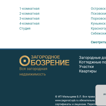
1-комнатная
Островск
2-комнатная
Псковски
3-комнатная
Порховск
4-комнатная
Куньинск
Студия
Красного
Себежски
Смотреть
Загородные д
Коттеджные п
Участки
Вся загородная
Квартиры
недвижимость
и
© ИП Малыщева Б.Л. Все права защищен
www.zagorod.spb.ru обязательна. Редак
сертификаты и лицензии. Перепечатка л