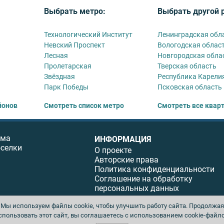
Выбрать метро:
Выбрать другой 
Технологический Институт
Ленинградская обл
Невский Проспект
Вологодская облас
Лесная
Новгородская обла
Пролетарская
Тверская область
Звёздная
Республика Карели
Парк Победы
Псковская область
йонов
Смотреть список метро
Смотреть все квар
ома
ИНФОРМАЦИЯ
оселки
О проекте
Авторские права
Политика конфиденциальности
Соглашение на обработку
персональных данных
Мы используем файлы cookie, чтобы улучшить работу сайта. Продолжая
спользовать этот сайт, вы соглашаетесь с использованием cookie-файло
ы. Перепечатка материалов данного сайта возможна только с письменного разреше