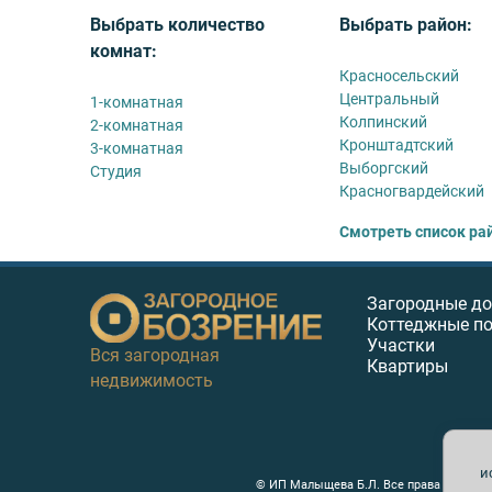
Выбрать количество
Выбрать район:
комнат:
Красносельский
Центральный
1-комнатная
Колпинский
2-комнатная
Кронштадтский
3-комнатная
Выборгский
Студия
Красногвардейский
Смотреть список ра
Загородные д
Коттеджные п
Участки
Вся загородная
Квартиры
недвижимость
и
© ИП Малыщева Б.Л. Все права защищен