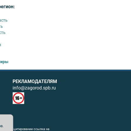
регион:
асть
ть
сть
я
тиры
РЕКЛАМОДАТЕЛЯМ
info@zagorod.spb.ru
в.
ния. При цитировании ссылка на