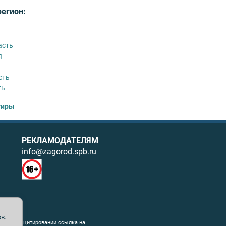
регион:
асть
я
сть
ть
тиры
РЕКЛАМОДАТЕЛЯМ
info@zagorod.spb.ru
в.
ния. При цитировании ссылка на