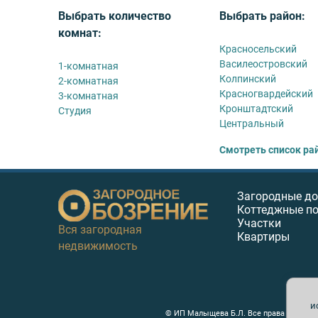
Выбрать количество
Выбрать район:
комнат:
Красносельский
Василеостровский
1-комнатная
Колпинский
2-комнатная
Красногвардейский
3-комнатная
Кронштадтский
Студия
Центральный
Смотреть список ра
Загородные д
Коттеджные п
Участки
Вся загородная
Квартиры
недвижимость
и
© ИП Малыщева Б.Л. Все права защищен