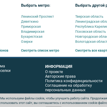
Выбрать метро:
Выбрать другой 
Ленинский Проспект
Тверская область
Девяткино
Ленинградская обл
Приморская
Республика Карели
Владимирская
Псковская область
Бухарестская
Новгородская обла
Озерки
Вологодская облас
йонов
Смотреть список метро
Смотреть все квар
ома
ИНФОРМАЦИЯ
оселки
О проекте
Авторские права
Политика конфиденциальности
Соглашение на обработку
персональных данных
Мы используем файлы cookie, чтобы улучшить работу сайта. Продолжая
спользовать этот сайт, вы соглашаетесь с использованием cookie-файло
ы. Перепечатка материалов данного сайта возможна только с письменного разреше