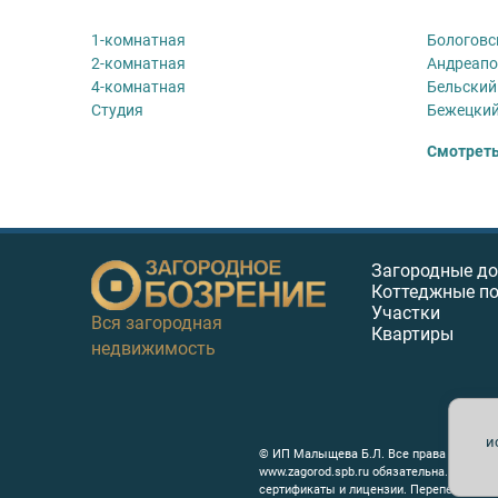
1-комнатная
Бологовс
2-комнатная
Андреапо
4-комнатная
Бельский
Студия
Бежецкий
Смотреть
Загородные д
Коттеджные п
Участки
Вся загородная
Квартиры
недвижимость
и
© ИП Малыщева Б.Л. Все права защищен
www.zagorod.spb.ru обязательна. Редак
сертификаты и лицензии. Перепечатка л