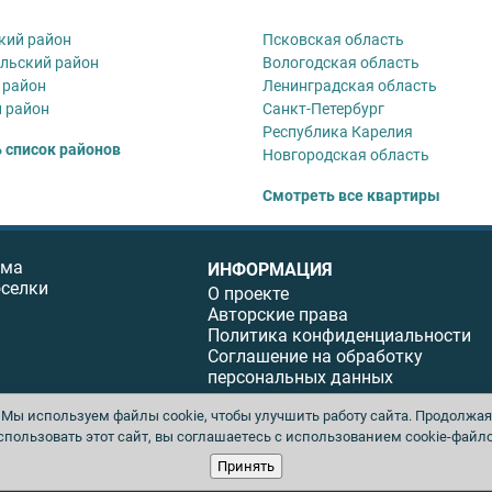
кий район
Псковская область
льский район‎
Вологодская область
 район
Ленинградская область
 район
Санкт-Петербург
Республика Карелия
 список районов
Новгородская область
Смотреть все квартиры
ома
ИНФОРМАЦИЯ
оселки
О проекте
Авторские права
Политика конфиденциальности
Соглашение на обработку
персональных данных
Мы используем файлы cookie, чтобы улучшить работу сайта. Продолжая
спользовать этот сайт, вы соглашаетесь с использованием cookie-файло
ы. Перепечатка материалов данного сайта возможна только с письменного разреше
Принять
ция не несет ответственности за содержание рекламных материалов. Все рекламиру
юбых материалов без письменного согласия издателя запрещена.