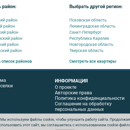
 район:
Выбрать другой регион:
ий район
Псковская область
й район
Ленинградская область
ий район
Санкт-Петербург
ский район
Республика Карелия
кий район
Новгородская область
ский район
Тверская область
 список районов
Смотреть все квартиры
ома
ИНФОРМАЦИЯ
оселки
О проекте
Авторские права
Политика конфиденциальности
Соглашение на обработку
персональных данных
Мы используем файлы cookie, чтобы улучшить работу сайта. Продолжая
спользовать этот сайт, вы соглашаетесь с использованием cookie-файло
ы. Перепечатка материалов данного сайта возможна только с письменного разреше