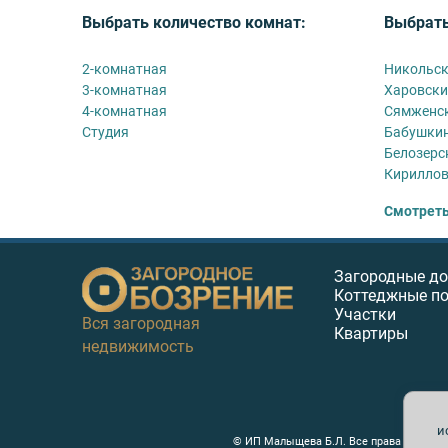
Выбрать количество комнат:
Выбрать
2-комнатная
Никольск
3-комнатная
Харовски
4-комнатная
Сямженск
Студия
Бабушкин
Белозерс
Кириллов
Смотреть
Загородные д
Коттеджные п
Участки
Вся загородная
Квартиры
недвижимость
и
© ИП Малыщева Б.Л. Все права защищен