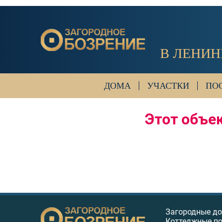
В ЛЕНИН
ДОМА
УЧАСТКИ
ПО
Этот объек
Загородные д
Коттеджные п