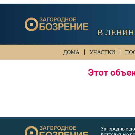
В ЛЕНИН
ДОМА
УЧАСТКИ
ПО
Этот объек
Загородные д
Коттеджные п