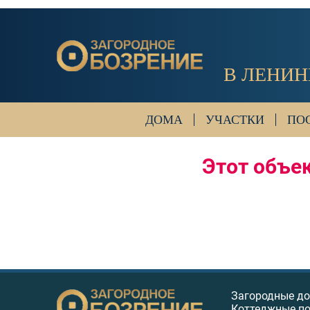
В ЛЕНИН
ДОМА
УЧАСТКИ
ПО
Этот объек
Загородные д
Коттеджные п