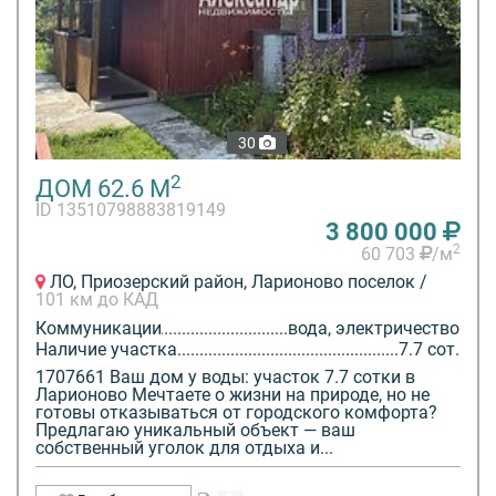
30
2
ДОМ 62.6 М
ID 13510798883819149
3 800 000
2
60 703
/м
ЛО, Приозерский район, Ларионово поселок /
101 км до КАД
Коммуникации
вода, электричество
Наличие участка
7.7 сот.
1707661 Ваш дом у воды: участок 7.7 сотки в
Ларионово Мечтаете о жизни на природе, но не
готовы отказываться от городского комфорта?
Предлагаю уникальный объект — ваш
собственный уголок для отдыха и...