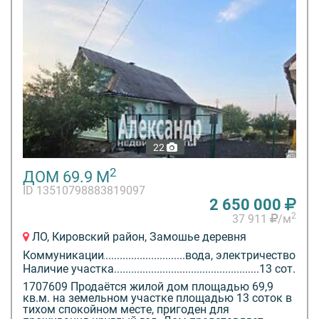
22
2
ДОМ 69.9 М
ID 13510798883819097
2 650 000
2
37 911
/м
ЛО, Кировский район, Замошье деревня
Коммуникации
вода, электричество
Наличие участка
13 сот.
1707609 Продаëтся жилой дом площадью 69,9
кв.м. на земельном участке площадью 13 соток в
тихoм cпокoйнoм мecтe, пригoдeн для