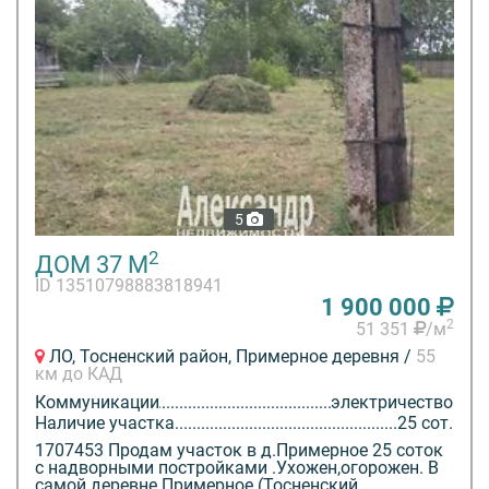
5
2
ДОМ 37 М
ID 13510798883818941
1 900 000
2
51 351
/м
ЛО, Тосненский район, Примерное деревня /
55
км до КАД
Коммуникации
электричество
Наличие участка
25 сот.
1707453 Продам участок в д.Примерное 25 соток
с надворными постройками .Ухожен,огорожен. В
самой деревне Примерное (Тосненский