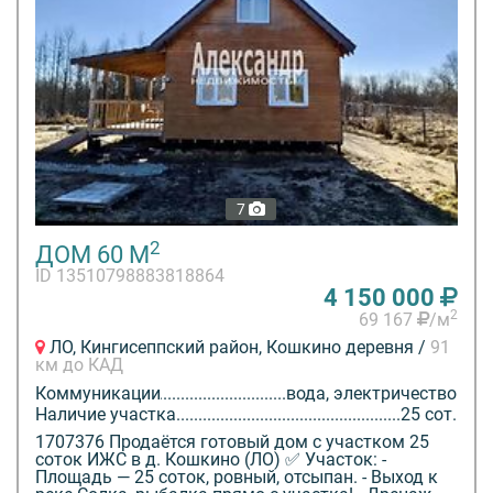
7
2
ДОМ 60 М
ID 13510798883818864
4 150 000
2
69 167
/м
ЛО, Кингисеппский район, Кошкино деревня /
91
км до КАД
Коммуникации
вода, электричество
Наличие участка
25 сот.
1707376 Продаётся готовый дом с участком 25
соток ИЖС в д. Кошкино (ЛО) ✅ Участок: -
Площадь — 25 соток, ровный, отсыпан. - Выход к