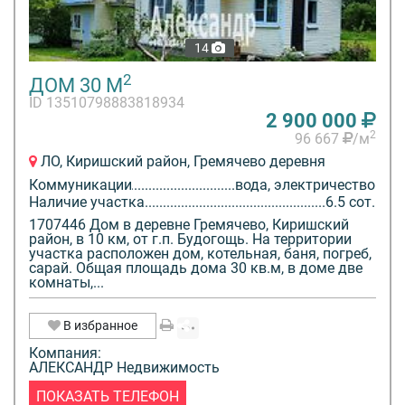
14
2
ДОМ 30 М
ID 13510798883818934
2 900 000
2
96 667
/м
ЛО, Киришский район, Гремячево деревня
Коммуникации
вода, электричество
Наличие участка
6.5 сот.
1707446 Дом в деревне Гремячево, Киришский
район, в 10 км, от г.п. Будогощь. На территории
участка расположен дом, котельная, баня, погреб,
сарай. Общая площадь дома 30 кв.м, в доме две
комнаты,...
В избранное
Компания:
АЛЕКСАНДР Недвижимость
ПОКАЗАТЬ ТЕЛЕФОН