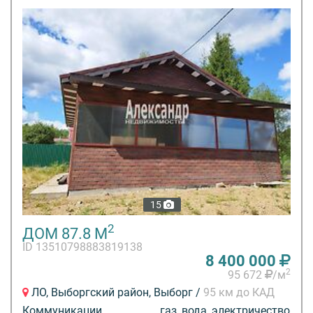
15
2
ДОМ 87.8 М
ID 13510798883819138
8 400 000
2
95 672
/м
ЛО, Выборгский район, Выборг /
95 км до КАД
Коммуникации
газ, вода, электричество