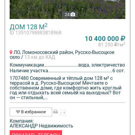
24
2
ДОМ 128 М
ID 13510798883818968
10 400 000
2
81 250
/м
ЛО, Ломоносовский район, Русско-Высоцкое
село /
13 км до КАД
Коммуникации
вода, электричество
Наличие участка
6 сот.
1707480 Современный и тёплый дом 128 м² с
террасой в д. Русско-Высоцкое! Мечтаете о
собственном доме, где комфортно жить круглый
год или отдыхать всей семьёй на выходных? Вот
он — стильный,...
В избранное
Компания:
АЛЕКСАНДР Недвижимость