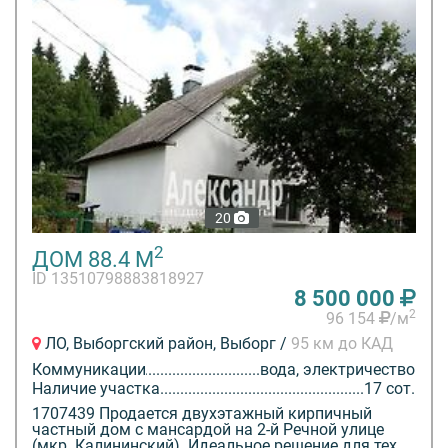
20
2
ДОМ 88.4 М
ID 13510798883818927
8 500 000
2
96 154
/м
ЛО, Выборгский район, Выборг /
95 км до КАД
Коммуникации
вода, электричество
Наличие участка
17 сот.
1707439 Продается двухэтажный кирпичный
частный дом с мансардой на 2-й Речной улице
(мкр. Калининский). Идеальное решение для тех,