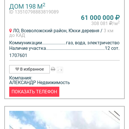
2
ДОМ 198 М
ID 13510798883819089
61 000 000
2
308 081
/м
ЛО, Всеволожский район, Юкки деревня /
3 км
до КАД
Коммуникации
газ, вода, электричество
Наличие участка
12 сот.
1707601
В избранное
Компания:
АЛЕКСАНДР Недвижимость
ПОКАЗАТЬ ТЕЛЕФОН