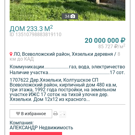
34
2
ДОМ 233.3 М
ID 13510798883819110
20 000 000
2
85 727
/м
ЛО, Всеволожский район, Хязельки деревня /
8
км до КАД
Коммуникации
газ, вода, электричество
Наличие участка
17 сот.
1707622 Дер.Хязельки, Колтушское СП
Всеволожский район, кирпичный дом 480 кв.м,
три этажа, 1992 года постройки, на земельном
участке ИЖС 17 соток на тихой улочке дер.
Хязельки. Дом 12х12 из красного...
В избранное
Компания:
АЛЕКСАНДР Недвижимость