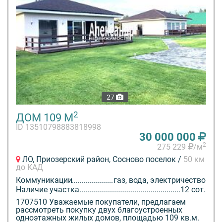
27
2
ДОМ 109 М
ID 13510798883818998
30 000 000
2
275 229
/м
ЛО, Приозерский район, Сосново поселок /
50 км
до КАД
Коммуникации
газ, вода, электричество
Наличие участка
12 сот.
1707510 Уважаемые покупатели, предлагаем
рассмотреть покупку двух благоустроенных
одноэтажных жилых домов, площадью 109 кв.м.