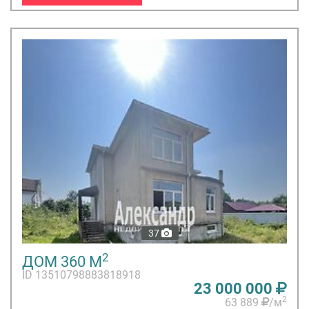
37
2
ДОМ 360 М
ID 13510798883818918
23 000 000
2
63 889
/м