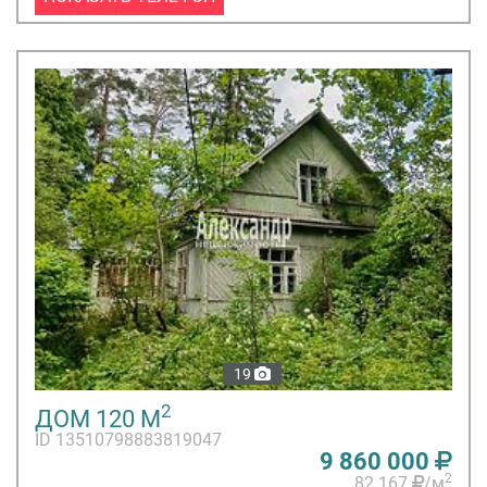
19
2
ДОМ 120 М
ID 13510798883819047
9 860 000
2
82 167
/м