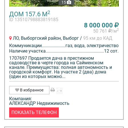
15
2
ДОМ 157.6 М
ID 13510798883819185
8 000 000
2
50 761
/м
ЛО, Выборгский район, Выборг /
95 км до КАД
Коммуникации
газ, вода, электричество
Наличие участка
12 сот.
1707697 Продается дача в престижном
садоводстве в черте города на Сайменском
канале. Преимущества: полная автономность и
городской комфорт. На участке 2 (два) дома
(один из которых можно...
В избранное
Компания:
АЛЕКСАНДР Недвижимость
ПОКАЗАТЬ ТЕЛЕФОН