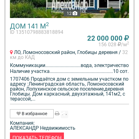
12
2
ДОМ 141 М
ID 13510798883818894
22 000 000
2
156 028
/м
ЛО, Ломоносовский район, Глобицы деревня /
32
км до КАД
Коммуникации
вода, электричество
Наличие участка
10 сот.
1707406 Продаётся дом с земельным участком по
адресу :Ленинградская область, Ломоносовский
район, Лопухинское сельское поселение,деревня
Глобицы. Дом каркасный, двухэтажный, 141м2, с
терассой,...
В избранное
Компания:
АЛЕКСАНДР Недвижимость
ПОКАЗАТЬ ТЕЛЕФОН