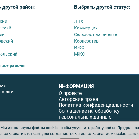
 другой район:
Выбрать другой статус:
кий
ЛПХ
пский
Коммерция
ий
Сельхоз. назначение
овский
Кооператив
ИЖС
польский
МЖС
 все районы
ома
ИНФОРМАЦИЯ
оселки
О проекте
Авторские права
Политика конфиденциальности
Соглашение на обработку
персональных данных
Мы используем файлы cookie, чтобы улучшить работу сайта. Продолжая
спользовать этот сайт, вы соглашаетесь с использованием cookie-файло
ы. Перепечатка материалов данного сайта возможна только с письменного разреше