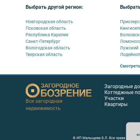
Выбрать другой регион:
Выбрать
Новгородская область
Приозерс
Псковская область
Кингисеп
Республика Карелия
Волховск
Санкт-Петербург
Ломонос
Вологодская область
Лужский
Тверская область
Лодейно
Смотреть
Загородные д
Коттеджные п
Участки
Вся загородная
Квартиры
недвижимость
и
© ИП Малыщева Б.Л. Все права защищен