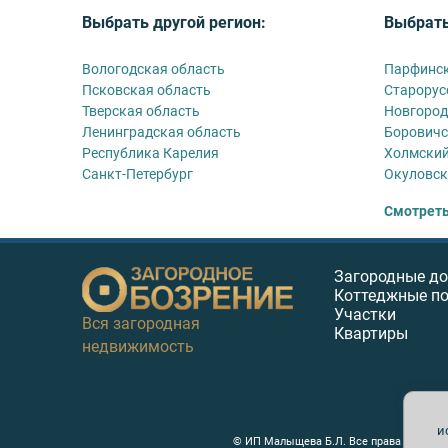
Выбрать другой регион:
Выбрать
Вологодская область
Парфинск
Псковская область
Старорус
Тверская область
Новгород
Ленинградская область
Боровичс
Республика Карелия
Холмский
Санкт-Петербург
Окуловск
Смотреть
Загородные д
Коттеджные п
Участки
Вся загородная
Квартиры
недвижимость
и
© ИП Малыщева Б.Л. Все права защищен