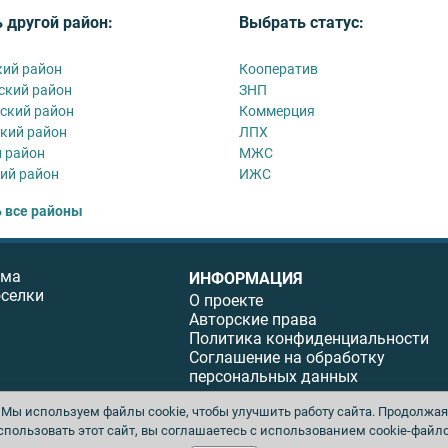
 другой район:
Выбрать статус:
ий район
Кооператив
ский район
ЗНП
ский район
Коммерция
кий район
ЛПХ
 район
МЖС
ий район
ИЖС
 все районы
ома
ИНФОРМАЦИЯ
оселки
О проекте
Авторские права
Политика конфиденциальности
Соглашение на обработку
персональных данных
Мы используем файлы cookie, чтобы улучшить работу сайта. Продолжая
спользовать этот сайт, вы соглашаетесь с использованием cookie-файло
ы. Перепечатка материалов данного сайта возможна только с письменного разреше