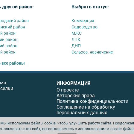
 другой район:
Выбрать статус:
родский район
Коммерция
нский район
Садоводство
й район
МЖС
ий район
ЛПХ
ий район
ДНП
й район
Сельхоз. назначение
 все районы
ома
ИНФОРМАЦИЯ
оселки
О проекте
Авторские права
Политика конфиденциальности
Соглашение на обработку
персональных данных
Мы используем файлы cookie, чтобы улучшить работу сайта. Продолжая
спользовать этот сайт, вы соглашаетесь с использованием cookie-файло
ы. Перепечатка материалов данного сайта возможна только с письменного разреше