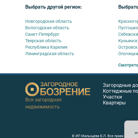
Выбрать другой регион:
Выбрать
Новгородская область
Красного
Вологодская область
Пустошки
Санкт-Петербург
Себежски
Тверская область
Куньинск
Республика Карелия
Островск
Ленинградская область
Опочецки
Смотреть
Загородные д
Коттеджные п
Участки
Вся загородная
Квартиры
недвижимость
и
© ИП Малыщева Б.Л. Все права защищен