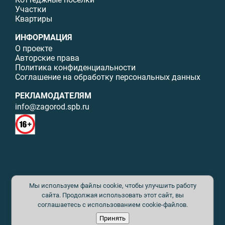
Участки
Квартиры
ИНФОРМАЦИЯ
О проекте
Авторские права
Политика конфиденциальности
Соглашение на обработку персональных данных
РЕКЛАМОДАТЕЛЯМ
info@zagorod.spb.ru
© ИП Малыщева Б.Л. Все права защищены. Перепечатка материалов
Мы используем файлы cookie, чтобы улучшить работу
данного сайта возможна только с письменного разрешения. При
цитировании ссылка на www.zagorod.spb.ru обязательна. Редакция не
сайта. Продолжая использовать этот сайт, вы
несет ответственности за содержание рекламных материалов. Все
соглашаетесь с использованием cookie-файлов.
рекламируемые товары и услуги имеют необходимые сертификаты и
Принять
лицензии. Перепечатка любых материалов без письменного согласия