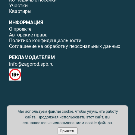
Участки
Квартиры
ИНФОРМАЦИЯ
О проекте
Авторские права
Политика конфиденциальности
Соглашение на обработку персональных данных
РЕКЛАМОДАТЕЛЯМ
info@zagorod.spb.ru
© ИП Малыщева Б.Л. Все права защищены. Перепечатка материалов
Мы используем файлы cookie, чтобы улучшить работу
данного сайта возможна только с письменного разрешения. При
цитировании ссылка на www.zagorod.spb.ru обязательна. Редакция не
сайта. Продолжая использовать этот сайт, вы
несет ответственности за содержание рекламных материалов. Все
соглашаетесь с использованием cookie-файлов.
рекламируемые товары и услуги имеют необходимые сертификаты и
Принять
лицензии. Перепечатка любых материалов без письменного согласия