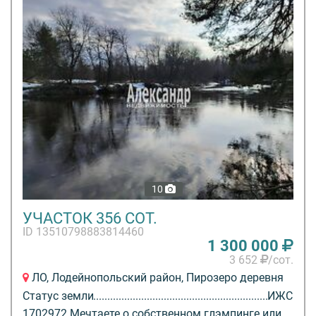
10
УЧАСТОК 356 СОТ.
ID 13510798883814460
1 300 000
3 652
/сот.
ЛО, Лодейнопольский район, Пирозеро деревня
Статус земли
ИЖС
1702972 Мечтаете о собственном глэмпинге или