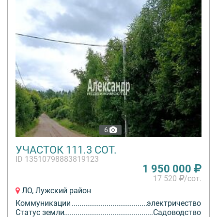
6
УЧАСТОК 111.3 СОТ.
ID 13510798883819123
1 950 000
17 520
/сот.
ЛО, Лужский район
Коммуникации
электричество
Статус земли
Садоводство