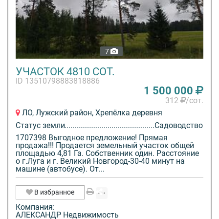
7
УЧАСТОК 4810 СОТ.
ID 13510798883818886
1 500 000
312
/сот.
ЛО, Лужский район, Хрепёлка деревня
Статус земли
Садоводство
1707398 Выгодное предложение! Прямая
продажа!!! Продается земельный участок общей
площадью 4,81 Га. Собственник один. Расстояние
о г.Луга и г. Великий Новгород-30-40 минут на
машине (автобусе). От...
В избранное
Компания:
АЛЕКСАНДР Недвижимость