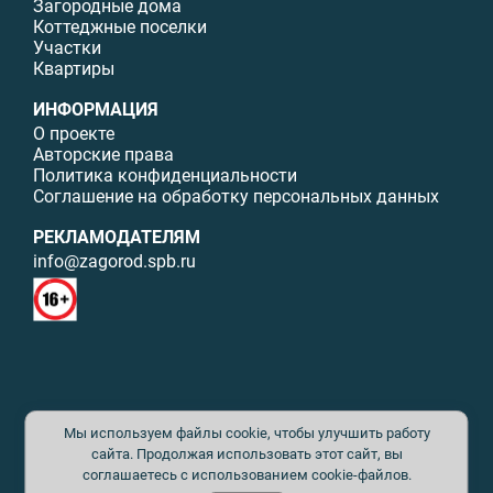
Загородные дома
Коттеджные поселки
Участки
Квартиры
ИНФОРМАЦИЯ
О проекте
Авторские права
Политика конфиденциальности
Соглашение на обработку персональных данных
РЕКЛАМОДАТЕЛЯМ
info@zagorod.spb.ru
© ИП Малыщева Б.Л. Все права защищены. Перепечатка материалов
Мы используем файлы cookie, чтобы улучшить работу
данного сайта возможна только с письменного разрешения. При
цитировании ссылка на www.zagorod.spb.ru обязательна. Редакция не
сайта. Продолжая использовать этот сайт, вы
несет ответственности за содержание рекламных материалов. Все
соглашаетесь с использованием cookie-файлов.
рекламируемые товары и услуги имеют необходимые сертификаты и