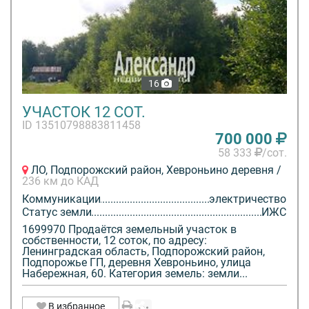
16
УЧАСТОК 12 СОТ.
ID 13510798883811458
700 000
58 333
/сот.
ЛО, Подпорожский район, Хевроньино деревня /
236 км до КАД
Коммуникации
электричество
Статус земли
ИЖС
1699970 Продаётся земельный участок в
собственности, 12 соток, по адресу:
Ленинградская область, Подпорожский район,
Подпорожье ГП, деревня Хевроньино, улица
Набережная, 60. Категория земель: земли...
В избранное