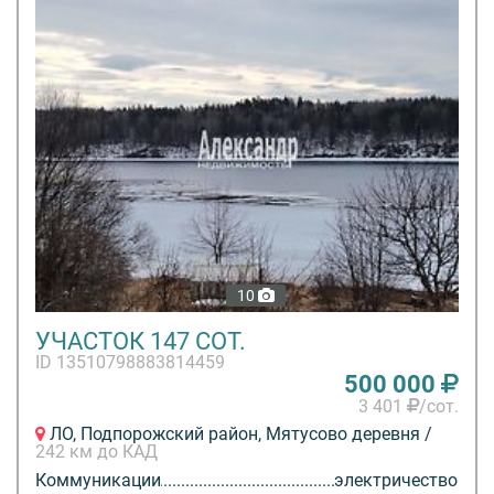
10
УЧАСТОК 147 СОТ.
ID 13510798883814459
500 000
3 401
/сот.
ЛО, Подпорожский район, Мятусово деревня /
242 км до КАД
Коммуникации
электричество