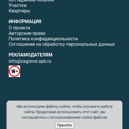
Участки
Квартиры
ИНФОРМАЦИЯ
О проекте
Авторские права
Политика конфиденциальности
Соглашение на обработку персональных данных
РЕКЛАМОДАТЕЛЯМ
info@zagorod.spb.ru
© ИП Малыщева Б.Л. Все права защищены. Перепечатка материалов
Мы используем файлы cookie, чтобы улучшить работу
данного сайта возможна только с письменного разрешения. При
цитировании ссылка на www.zagorod.spb.ru обязательна. Редакция не
сайта. Продолжая использовать этот сайт, вы
несет ответственности за содержание рекламных материалов. Все
соглашаетесь с использованием cookie-файлов.
рекламируемые товары и услуги имеют необходимые сертификаты и
Принять
лицензии. Перепечатка любых материалов без письменного согласия