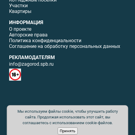
Участки
Квартиры
ИНФОРМАЦИЯ
О проекте
Авторские права
Политика конфиденциальности
Соглашение на обработку персональных данных
РЕКЛАМОДАТЕЛЯМ
info@zagorod.spb.ru
© ИП Малыщева Б.Л. Все права защищены. Перепечатка материалов
Мы используем файлы cookie, чтобы улучшить работу
данного сайта возможна только с письменного разрешения. При
цитировании ссылка на www.zagorod.spb.ru обязательна. Редакция не
сайта. Продолжая использовать этот сайт, вы
несет ответственности за содержание рекламных материалов. Все
соглашаетесь с использованием cookie-файлов.
рекламируемые товары и услуги имеют необходимые сертификаты и
Принять
лицензии. Перепечатка любых материалов без письменного согласия