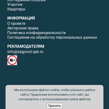
Участки
Квартиры
ИНФОРМАЦИЯ
О проекте
Авторские права
Политика конфиденциальности
Соглашение на обработку персональных данных
РЕКЛАМОДАТЕЛЯМ
info@zagorod.spb.ru
© ИП Малыщева Б.Л. Все права защищены. Перепечатка материалов
Мы используем файлы cookie, чтобы улучшить работу
данного сайта возможна только с письменного разрешения. При
цитировании ссылка на www.zagorod.spb.ru обязательна. Редакция не
сайта. Продолжая использовать этот сайт, вы
несет ответственности за содержание рекламных материалов. Все
соглашаетесь с использованием cookie-файлов.
рекламируемые товары и услуги имеют необходимые сертификаты и
Принять
лицензии. Перепечатка любых материалов без письменного согласия