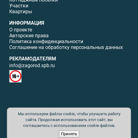
Участки
Квартиры
ИНФОРМАЦИЯ
О проекте
Авторские права
Политика конфиденциальности
Соглашение на обработку персональных данных
РЕКЛАМОДАТЕЛЯМ
info@zagorod.spb.ru
© ИП Малыщева Б.Л. Все права защищены. Перепечатка материалов
Мы используем файлы cookie, чтобы улучшить работу
данного сайта возможна только с письменного разрешения. При
цитировании ссылка на www.zagorod.spb.ru обязательна. Редакция не
сайта. Продолжая использовать этот сайт, вы
несет ответственности за содержание рекламных материалов. Все
соглашаетесь с использованием cookie-файлов.
рекламируемые товары и услуги имеют необходимые сертификаты и
Принять
лицензии. Перепечатка любых материалов без письменного согласия