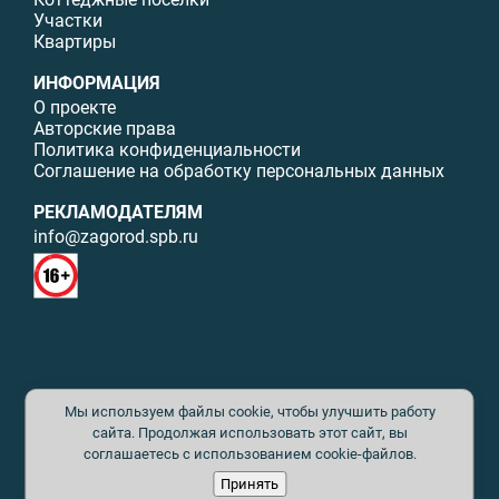
Участки
Квартиры
ИНФОРМАЦИЯ
О проекте
Авторские права
Политика конфиденциальности
Соглашение на обработку персональных данных
РЕКЛАМОДАТЕЛЯМ
info@zagorod.spb.ru
© ИП Малыщева Б.Л. Все права защищены. Перепечатка материалов
Мы используем файлы cookie, чтобы улучшить работу
данного сайта возможна только с письменного разрешения. При
цитировании ссылка на www.zagorod.spb.ru обязательна. Редакция не
сайта. Продолжая использовать этот сайт, вы
несет ответственности за содержание рекламных материалов. Все
соглашаетесь с использованием cookie-файлов.
рекламируемые товары и услуги имеют необходимые сертификаты и
Принять
лицензии. Перепечатка любых материалов без письменного согласия