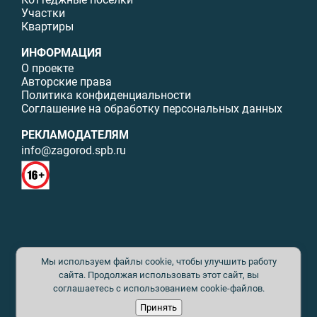
Участки
Квартиры
ИНФОРМАЦИЯ
О проекте
Авторские права
Политика конфиденциальности
Соглашение на обработку персональных данных
РЕКЛАМОДАТЕЛЯМ
info@zagorod.spb.ru
© ИП Малыщева Б.Л. Все права защищены. Перепечатка материалов
Мы используем файлы cookie, чтобы улучшить работу
данного сайта возможна только с письменного разрешения. При
цитировании ссылка на www.zagorod.spb.ru обязательна. Редакция не
сайта. Продолжая использовать этот сайт, вы
несет ответственности за содержание рекламных материалов. Все
соглашаетесь с использованием cookie-файлов.
рекламируемые товары и услуги имеют необходимые сертификаты и
Принять
лицензии. Перепечатка любых материалов без письменного согласия