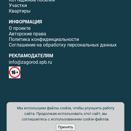
Участки
Квартиры
ИНФОРМАЦИЯ
О проекте
Авторские права
Политика конфиденциальности
Соглашение на обработку персональных данных
РЕКЛАМОДАТЕЛЯМ
info@zagorod.spb.ru
© ИП Малыщева Б.Л. Все права защищены. Перепечатка материалов
Мы используем файлы cookie, чтобы улучшить работу
данного сайта возможна только с письменного разрешения. При
цитировании ссылка на www.zagorod.spb.ru обязательна. Редакция не
сайта. Продолжая использовать этот сайт, вы
несет ответственности за содержание рекламных материалов. Все
соглашаетесь с использованием cookie-файлов.
рекламируемые товары и услуги имеют необходимые сертификаты и
Принять
лицензии. Перепечатка любых материалов без письменного согласия