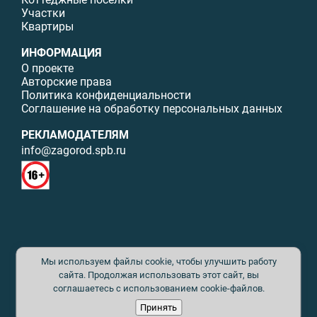
Участки
Квартиры
ИНФОРМАЦИЯ
О проекте
Авторские права
Политика конфиденциальности
Соглашение на обработку персональных данных
РЕКЛАМОДАТЕЛЯМ
info@zagorod.spb.ru
© ИП Малыщева Б.Л. Все права защищены. Перепечатка материалов
Мы используем файлы cookie, чтобы улучшить работу
данного сайта возможна только с письменного разрешения. При
цитировании ссылка на www.zagorod.spb.ru обязательна. Редакция не
сайта. Продолжая использовать этот сайт, вы
несет ответственности за содержание рекламных материалов. Все
соглашаетесь с использованием cookie-файлов.
рекламируемые товары и услуги имеют необходимые сертификаты и
Принять
лицензии. Перепечатка любых материалов без письменного согласия