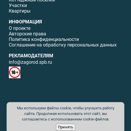
Участки
Квартиры
ИНФОРМАЦИЯ
О проекте
Авторские права
Политика конфиденциальности
Соглашение на обработку персональных данных
РЕКЛАМОДАТЕЛЯМ
info@zagorod.spb.ru
© ИП Малыщева Б.Л. Все права защищены. Перепечатка материалов
Мы используем файлы cookie, чтобы улучшить работу
данного сайта возможна только с письменного разрешения. При
цитировании ссылка на www.zagorod.spb.ru обязательна. Редакция не
сайта. Продолжая использовать этот сайт, вы
несет ответственности за содержание рекламных материалов. Все
соглашаетесь с использованием cookie-файлов.
рекламируемые товары и услуги имеют необходимые сертификаты и
Принять
лицензии. Перепечатка любых материалов без письменного согласия