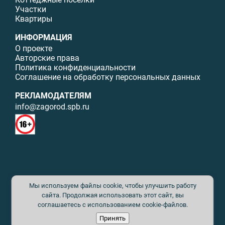
Участки
Квартиры
ИНФОРМАЦИЯ
О проекте
Авторские права
Политика конфиденциальности
Соглашение на обработку персональных данных
РЕКЛАМОДАТЕЛЯМ
info@zagorod.spb.ru
© ИП Малыщева Б.Л. Все права защищены. Перепечатка материалов
Мы используем файлы cookie, чтобы улучшить работу
данного сайта возможна только с письменного разрешения. При
цитировании ссылка на www.zagorod.spb.ru обязательна. Редакция не
сайта. Продолжая использовать этот сайт, вы
несет ответственности за содержание рекламных материалов. Все
соглашаетесь с использованием cookie-файлов.
рекламируемые товары и услуги имеют необходимые сертификаты и
Принять
лицензии. Перепечатка любых материалов без письменного согласия