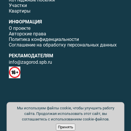
Участки
Квартиры
ИНФОРМАЦИЯ
О проекте
Авторские права
Политика конфиденциальности
Соглашение на обработку персональных данных
РЕКЛАМОДАТЕЛЯМ
info@zagorod.spb.ru
© ИП Малыщева Б.Л. Все права защищены. Перепечатка материалов
Мы используем файлы cookie, чтобы улучшить работу
данного сайта возможна только с письменного разрешения. При
цитировании ссылка на www.zagorod.spb.ru обязательна. Редакция не
сайта. Продолжая использовать этот сайт, вы
несет ответственности за содержание рекламных материалов. Все
соглашаетесь с использованием cookie-файлов.
рекламируемые товары и услуги имеют необходимые сертификаты и
Принять
лицензии. Перепечатка любых материалов без письменного согласия