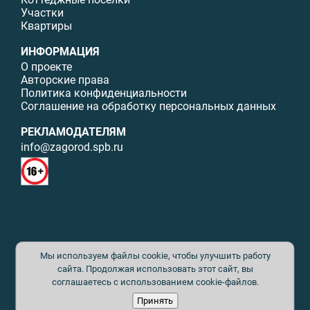
Участки
Квартиры
ИНФОРМАЦИЯ
О проекте
Авторские права
Политика конфиденциальности
Соглашение на обработку персональных данных
РЕКЛАМОДАТЕЛЯМ
info@zagorod.spb.ru
© ИП Малыщева Б.Л. Все права защищены. Перепечатка материалов
Мы используем файлы cookie, чтобы улучшить работу
данного сайта возможна только с письменного разрешения. При
цитировании ссылка на www.zagorod.spb.ru обязательна. Редакция не
сайта. Продолжая использовать этот сайт, вы
несет ответственности за содержание рекламных материалов. Все
соглашаетесь с использованием cookie-файлов.
рекламируемые товары и услуги имеют необходимые сертификаты и
Принять
лицензии. Перепечатка любых материалов без письменного согласия