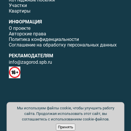
Участки
Квартиры
ИНФОРМАЦИЯ
О проекте
Авторские права
Политика конфиденциальности
Соглашение на обработку персональных данных
РЕКЛАМОДАТЕЛЯМ
info@zagorod.spb.ru
© ИП Малыщева Б.Л. Все права защищены. Перепечатка материалов
Мы используем файлы cookie, чтобы улучшить работу
данного сайта возможна только с письменного разрешения. При
цитировании ссылка на www.zagorod.spb.ru обязательна. Редакция не
сайта. Продолжая использовать этот сайт, вы
несет ответственности за содержание рекламных материалов. Все
соглашаетесь с использованием cookie-файлов.
рекламируемые товары и услуги имеют необходимые сертификаты и
Принять
лицензии. Перепечатка любых материалов без письменного согласия