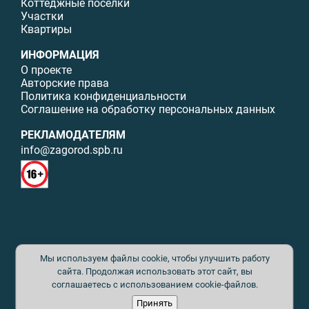
Коттеджные поселки
Участки
Квартиры
ИНФОРМАЦИЯ
О проекте
Авторские права
Политика конфиденциальности
Соглашение на обработку персональных данных
РЕКЛАМОДАТЕЛЯМ
info@zagorod.spb.ru
© ИП Малыщева Б.Л. Все права защищены. Перепечатка материалов
Мы используем файлы cookie, чтобы улучшить работу
данного сайта возможна только с письменного разрешения. При
цитировании ссылка на www.zagorod.spb.ru обязательна. Редакция не
сайта. Продолжая использовать этот сайт, вы
несет ответственности за содержание рекламных материалов. Все
соглашаетесь с использованием cookie-файлов.
рекламируемые товары и услуги имеют необходимые сертификаты и
Принять
лицензии. Перепечатка любых материалов без письменного согласия