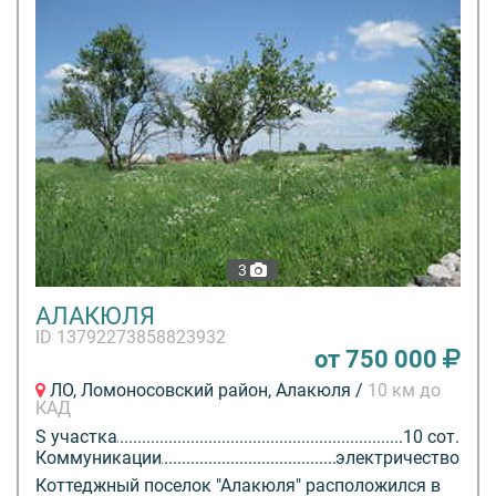
3
АЛАКЮЛЯ
ID 13792273858823932
от 750 000
ЛО, Ломоносовский район, Алакюля /
10 км до
КАД
S участка
10 сот.
Коммуникации
электричество
Коттеджный поселок "Алакюля" расположился в