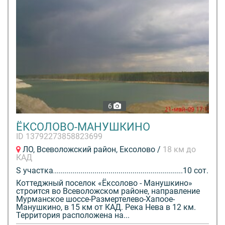
6
ЁКСОЛОВО-МАНУШКИНО
ID 13792273858823699
ЛО, Всеволожский район, Ексолово /
18 км до
КАД
S участка
10 сот.
Коттеджный поселок «Ёксолово - Манушкино»
строится во Всеволожском районе, направление
Мурманское шоссе-Размертелево-Хапоое-
Манушкино, в 15 км от КАД. Река Нева в 12 км.
Территория расположена на...