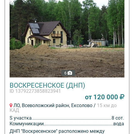
6
ВОСКРЕСЕНСКОЕ (ДНП)
ID 13792273858823941
от 120 000
ЛО, Всеволожский район, Ексолово /
15 км до
КАД
S участка
8 сот.
Коммуникации
вода
ДНП "Воскресенское" расположено между