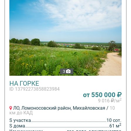
3
НА ГОРКЕ
ID 13792273858823984
от 550 000
2
9 016
/м
ЛО, Ломоносовский район, Михайловская /
10
км до КАД
S участка
10 сот.
2
S дома
61 м